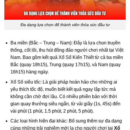
Đa dạng lựa chọn để thành viên thỏa sức đầu tư
Ba miền (Bắc – Trung – Nam): Đây là lựa chọn truyền
thống, cốt lõi, thu hút đông đảo người chơi nhất tại Việt
Nam. Bao gồm kết quả Xổ Số Kiến Thiết từ cả ba miền
Bắc (quay 18h15), Trung (quay 17h15), và Nam (quay
16h15) hàng ngày.
Xổ Số
siêu tốc: Là giải pháp hoàn hảo cho những ai
yêu thích tốc độ, muốn biết kết quả ngay lập tức mà
không cần chờ đợi lâu. Có nhiều phiên bản với thời
gian quay thưởng siêu ngắn, từ vài giây (1s, 45s) đến
vài phút (1 phút, 1.5 phút, 2 phút, 5 phút).
Các loại hình hiện đại khác: Bổ sung thêm sự đa dạng
cùng những trải nghiệm mới lạ cho người chơi tại
Xổ