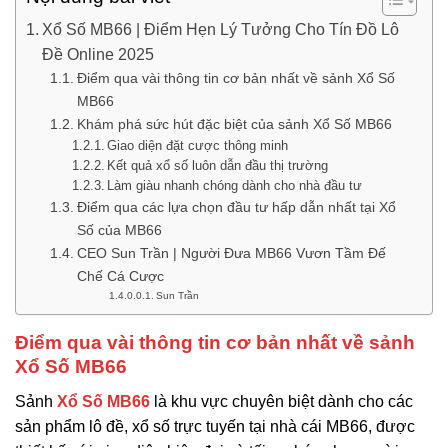
Xổ Số MB66 | Điểm Hẹn Lý Tưởng Cho Tín Đồ Lô
Đề Online 2025
Điểm qua vài thông tin cơ bản nhất về sảnh Xổ Số
MB66
Khám phá sức hút đặc biệt của sảnh Xổ Số MB66
Giao diện đặt cược thông minh
Kết quả xổ số luôn dẫn đầu thị trường
Làm giàu nhanh chóng dành cho nhà đầu tư
Điểm qua các lựa chọn đầu tư hấp dẫn nhất tại Xổ
Số của MB66
CEO Sun Trần | Người Đưa MB66 Vươn Tầm Đế
Chế Cá Cược
Sun Trần
Điểm qua vài thông tin cơ bản nhất về sảnh
Xổ Số MB66
Sảnh
Xổ Số MB66
là khu vực chuyên biệt dành cho các
sản phẩm lô đề, xổ số trực tuyến tại nhà cái MB66, được