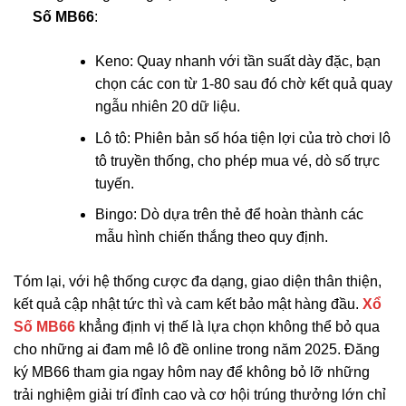
Số MB66
:
Keno: Quay nhanh với tần suất dày đặc, bạn
chọn các con từ 1-80 sau đó chờ kết quả quay
ngẫu nhiên 20 dữ liệu.
Lô tô: Phiên bản số hóa tiện lợi của trò chơi lô
tô truyền thống, cho phép mua vé, dò số trực
tuyến.
Bingo: Dò dựa trên thẻ để hoàn thành các
mẫu hình chiến thắng theo quy định.
Tóm lại, với hệ thống cược đa dạng, giao diện thân thiện,
kết quả cập nhật tức thì và cam kết bảo mật hàng đầu.
Xổ
Số MB66
khẳng định vị thế là lựa chọn không thể bỏ qua
cho những ai đam mê lô đề online trong năm 2025. Đăng
ký MB66 tham gia ngay hôm nay để không bỏ lỡ những
trải nghiệm giải trí đỉnh cao và cơ hội trúng thưởng lớn chỉ