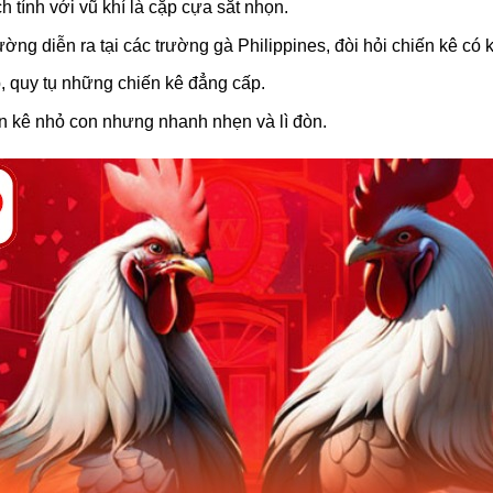
h tính với vũ khí là cặp cựa sắt nhọn.
ng diễn ra tại các trường gà Philippines, đòi hỏi chiến kê có k
, quy tụ những chiến kê đẳng cấp.
ến kê nhỏ con nhưng nhanh nhẹn và lì đòn.