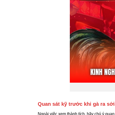
Quan sát kỹ trước khi gà ra sớ
Ngoài việc xem thành tích, hãy chú ý quan 