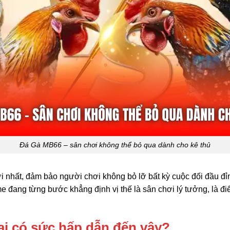
Đá Gà MB66 – sân chơi không thể bỏ qua dành cho kê thủ
ới nhất, đảm bảo người chơi không bỏ lỡ bất kỳ cuộc đối đầu đ
e đang từng bước khẳng định vị thế là sân chơi lý tưởng, là 
lại có sức hấp dẫn đến vậy?