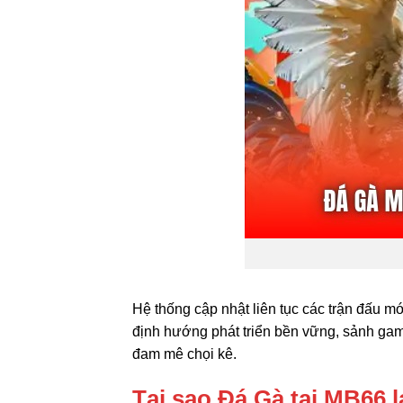
Hệ thống cập nhật liên tục các trận đấu m
định hướng phát triển bền vững, sảnh gam
đam mê chọi kê.
Tại sao Đá Gà tại MB66 