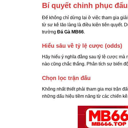
Bí quyết chinh phục đấu
Để không chỉ dừng lại ở việc tham gia giả
từ sư kê lão làng là điều kiện tiên quyết.
trường
Đá Gà MB66
.
Hiểu sâu về tỷ lệ cược (odds)
Hãy hiểu ý nghĩa đằng sau tỷ lệ cược mà 
nào cũng chắc thắng. Phân tích sự biến độ
Chọn lọc trận đấu
Không nhất thiết phải tham gia mọi trận đ
những dấu hiệu tiềm năng từ các chiến kê.