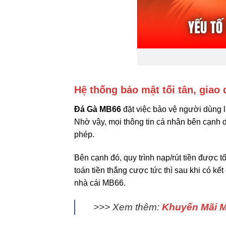
Hệ thống bảo mật tối tân, gia
Đá Gà MB66
đặt việc bảo vệ người dùng l
Nhờ vậy, mọi thông tin cá nhân bên cạnh d
phép.
Bên cạnh đó, quy trình nạp/rút tiền được 
toán tiền thắng cược tức thì sau khi có k
nhà cái MB66
.
>>> Xem thêm:
Khuyến Mãi 