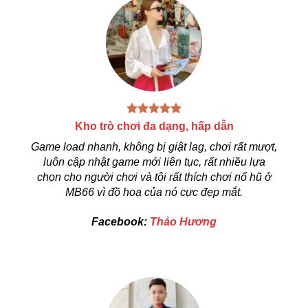
Kho trò chơi đa dạng, hấp dẫn
Game load nhanh, không bị giật lag, chơi rất mượt,
luôn cập nhật game mới liên tục, rất nhiều lựa
chọn cho người chơi và tôi rất thích chơi nổ hũ ở
MB66 vì đồ hoạ của nó cực đẹp mắt.
Facebook:
Thảo Hương