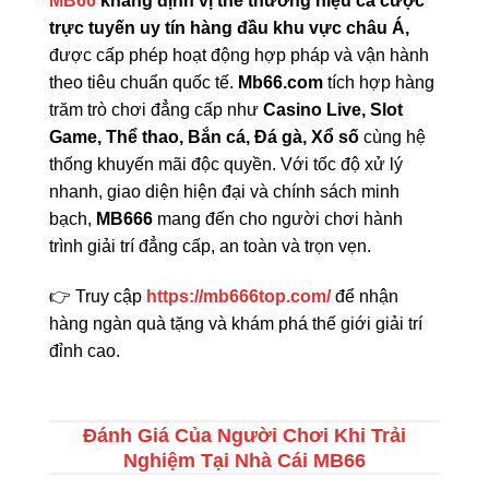
MB66
khẳng định vị thế thương hiệu cá cược
trực tuyến uy tín hàng đầu khu vực châu Á,
được cấp phép hoạt động hợp pháp và vận hành
theo tiêu chuẩn quốc tế.
Mb66.com
tích hợp hàng
trăm trò chơi đẳng cấp như
Casino Live, Slot
Game, Thể thao, Bắn cá, Đá gà, Xổ số
cùng hệ
thống khuyến mãi độc quyền. Với tốc độ xử lý
nhanh, giao diện hiện đại và chính sách minh
bạch,
MB666
mang đến cho người chơi hành
trình giải trí đẳng cấp, an toàn và trọn vẹn.
👉 Truy cập
https://mb666top.com/
để nhận
hàng ngàn quà tặng và khám phá thế giới giải trí
đỉnh cao.
Đánh Giá Của Người Chơi Khi Trải
Nghiệm Tại Nhà Cái MB66